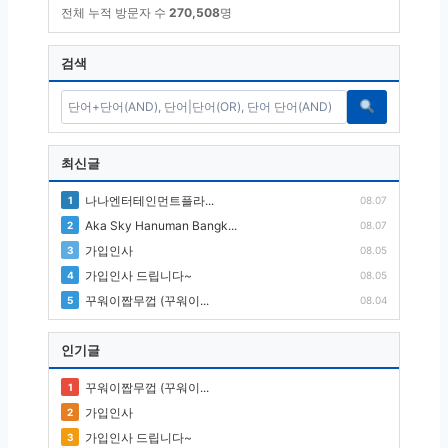
전체 누적 방문자 수
270,508
명
검색
최신글
나나엔터테인먼트플라...
1
08.07
Aka Sky Hanuman Bangk...
2
08.07
가입인사
3
08.05
가입인사 드립니다~
4
08.05
꾸워이짭무껍 (꾸워이...
5
08.04
인기글
꾸워이짭무껍 (꾸워이...
1
가입인사
2
가입인사 드립니다~
3