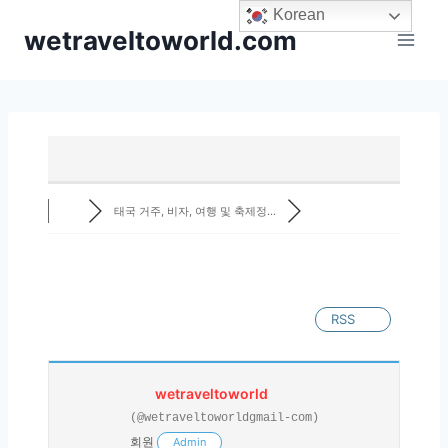
Skip
Korean
wetraveltoworld.com
to
content
태국 거주, 비자, 여행 및 축제정...
RSS
wetraveltoworld
(@wetraveltoworldgmail-com)
회원
Admin