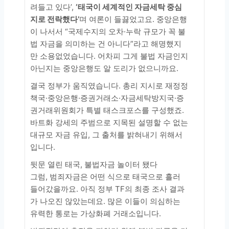
려들고 있다’,
‘태국이 세계적인 자금세탁 중심
지로 전락했다’
며 여론이 들끓었고요. 중앙은행
이 나서서 “국제수지의 오차·누락 규모가 꼭 불
법 자금을 의미하는 건 아니다”라고 해명했지
만 소용없었습니다. 어차피 그게 불법 자금인지
아닌지는 중앙은행도 알 도리가 없으니까요.
결국 정부가 움직였습니다. 총리 지시로 재정정
책국·중앙은행·증권거래소·자금세탁방지국·증
권거래위원회가 특별 태스크포스를 구성했죠.
바트화 강세의 주범으로 지목된 설명할 수 없는
대규모 자금 유입, 그 출처를 밝혀내기 위해서
입니다.
뒷문 열린 태국, 불법자금 놀이터 됐다
그럼, 범죄자금은 어떤 식으로 태국으로 흘러
들어갔을까요. 아직 정부 TF의 최종 조사 결과
가 나오진 않았는데요. 많은 이들이 의심하는
유력한 통로는 가상화폐 거래소입니다.