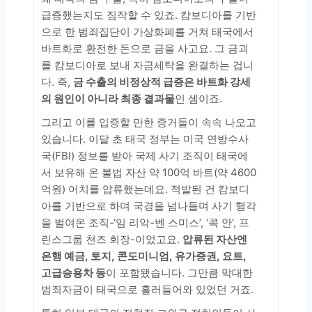
급증했는지도 짐작할 수 있죠. 캄보디아를 기반
으로 한 범죄집단이 가상화폐를 거쳐 태국에서
바트화로 환전한 돈으로 금을 사고요. 그 금괴
를 캄보디아로 보내 자금세탁을 완결하는 겁니
다. 즉,
금 수출의 비정상적 급증은 바트화 강세
의 원인이 아니라 최종 결과물
인 셈이죠.
그리고 이를 입증할 만한 증거들이 속속 나오고
있습니다. 이달 초 태국 정부는 미국 연방수사
국(FBI) 정보를 받아 국제 사기 조직이 태국에
서 보유해 온 불법 자산 약 100억 바트(약 4600
억원) 어치를 압류했는데요. 적발된 건 캄보디
아를 기반으로 하며 국경을 넘나들며 사기 행각
을 벌여온 조직-‘임 리악-벤 스미스’, ‘콕 안’, 프
린스그룹 천즈 회장-이었고요.
압류된 자산엔
은행 예금, 토지, 콘도미니엄, 유가증권, 요트,
고급승용차 등
이 포함됐습니다. 그만큼 막대한
범죄자금이 태국으로 흘러들어와 있었던 거죠.