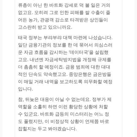
류층이 아닌 한 바트화 강세로 덕 볼 일은 거의
없고요. 오히려 그로 인한 피해를 쌀 수출이 줄
어든 농가, 관광객 감소로 타격받은 상인들이
고스란히 받고 있으니까요.
태국 정부는 부랴부랴 대책 마련에 나섰습니다.
일단 금융기관의 정보를 한 데 묶어서 의심스러
운 자금 흐름을 감시하는 ‘데이터국’을 설립했
고요. 내년엔 자금세탁방지법을 개정해 규제를
더 촘촘히 할 예정이죠. 금융 범죄에 대한 대대
적인 단속도 약속했고요. 중앙은행은 금은방들
이 매일 거래 내역을 보고하도록 의무화할 예정
입니다.
참, 뒤늦은 대응이 아닐 수 없는데요. 정부가 제
역할을 소홀히 하면 이런 황당한 상황에 처할
수 있군요. 바트화 급등의 미스터리는 어느 정
도 풀렸지만, 이 비정상적 상황이 언제쯤 바로
잡힐지는 두고 봐야겠습니다.