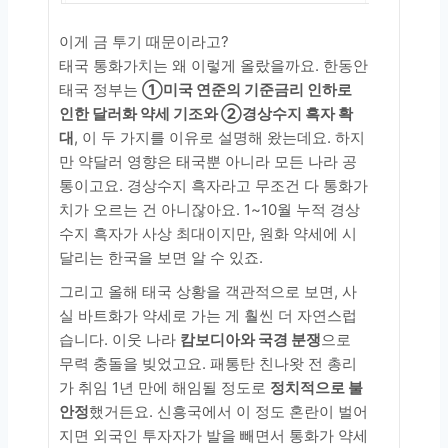
이게 금 투기 때문이라고?
태국 통화가치는 왜 이렇게 올랐을까요. 한동안
태국 정부는
①미국 연준의 기준금리 인하로
인한 달러화 약세 기조와 ②경상수지 흑자 확
대
, 이 두 가지를 이유로 설명해 왔는데요. 하지
만 약달러 영향은 태국뿐 아니라 모든 나라 공
통이고요. 경상수지 흑자라고 무조건 다 통화가
치가 오르는 건 아니잖아요. 1~10월 누적 경상
수지 흑자가 사상 최대이지만, 원화 약세에 시
달리는 한국을 보면 알 수 있죠.
그리고 올해 태국 상황을 객관적으로 보면, 사
실 바트화가 약세로 가는 게 훨씬 더 자연스럽
습니다. 이웃 나라
캄보디아와 국경 분쟁
으로
무력 충돌을 빚었고요. 패통탄 친나왓 전 총리
가 취임 1년 만에 해임될 정도로
정치적으로 불
안정
했거든요. 신흥국에서 이 정도 혼란이 벌어
지면 외국인 투자자가 발을 빼면서 통화가 약세