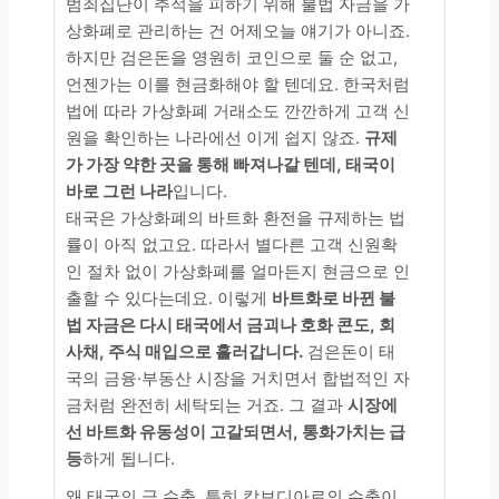
범죄집단이 추적을 피하기 위해 불법 자금을 가
상화폐로 관리하는 건 어제오늘 얘기가 아니죠.
하지만 검은돈을 영원히 코인으로 둘 순 없고,
언젠가는 이를 현금화해야 할 텐데요. 한국처럼
법에 따라 가상화폐 거래소도 깐깐하게 고객 신
원을 확인하는 나라에선 이게 쉽지 않죠.
규제
가 가장 약한 곳을 통해 빠져나갈 텐데, 태국이
바로 그런 나라
입니다.
태국은 가상화폐의 바트화 환전을 규제하는 법
률이 아직 없고요. 따라서 별다른 고객 신원확
인 절차 없이 가상화폐를 얼마든지 현금으로 인
출할 수 있다는데요. 이렇게
바트화로 바뀐 불
법 자금은 다시 태국에서 금괴나 호화 콘도, 회
사채, 주식 매입으로 흘러갑니다.
검은돈이 태
국의 금융·부동산 시장을 거치면서 합법적인 자
금처럼 완전히 세탁되는 거죠. 그 결과
시장에
선 바트화 유동성이 고갈되면서, 통화가치는 급
등
하게 됩니다.
왜 태국의 금 수출, 특히 캄보디아로의 수출이