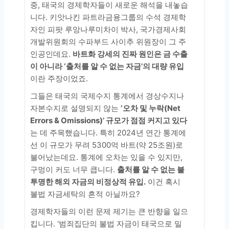
중, 태국의 경제학자들이 새로운 해석을 내놓습
니다. 키앗나킨 파트라금융그룹의 수석 경제학
자인 피팟 루앙나루미차이 박사, 국가경제사회
개발위원회의 수파부드 사이추 위원장이 그 주
인공인데요.
바트화 강세의 진짜 원인은 금 수출
이 아니라 ‘출처를 알 수 없는 자금’의 대량 유입
이란 주장이었죠.
그들은 태국의 국제수지 통계에서 경상수지나
자본수지로 설명되지 않는
‘오차 및 누락(Net
Errors & Omissions)’ 규모가 점점 커지고 있다
는 데 주목했습니다. 특히 2024년 연간 통계에
선 이 규모가 무려 5300억 바트(약 25조원)로
불어났는데요. 통계에 오차는 있을 수 있지만,
구멍이 커도 너무 큽니다.
출처를 알 수 없는 불
투명한 해외 자금의 비정상적 유입.
이건 혹시
불법 자금세탁의 흔적 아닐까요?
경제학자들의 이런 문제 제기는 큰 반향을 일으
킵니다. ‘범죄집단의 불법 자금이 태국으로 밀