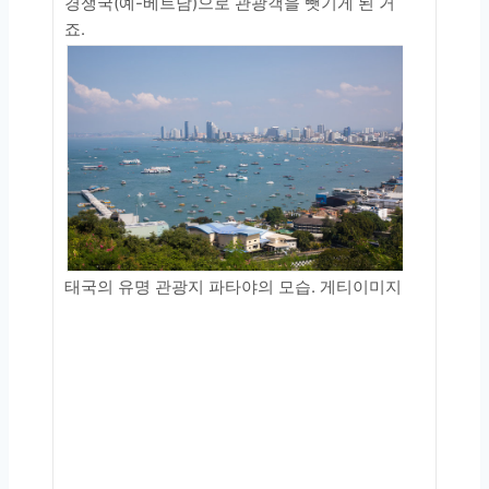
경쟁국(예-베트남)으로 관광객을 뺏기게 된 거
죠.
태국의 유명 관광지 파타야의 모습. 게티이미지