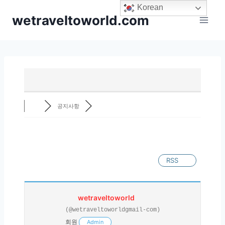
Skip
Korean
wetraveltoworld.com
to
content
공지사항
RSS
wetraveltoworld
(@wetraveltoworldgmail-com)
회원
Admin